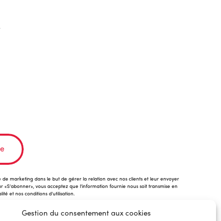
é
re
 de marketing dans le but de gérer la relation avec nos clients et leur envoyer
ur «S'abonner», vous acceptez que l'information fournie nous soit transmise en
té et nos conditions d'utilisation.
Gestion du consentement aux cookies