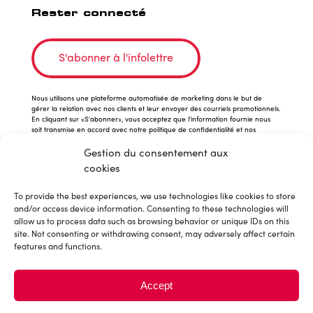
Rester connecté
S'abonner à l'infolettre
Nous utilisons une plateforme automatisée de marketing dans le but de
gérer la relation avec nos clients et leur envoyer des courriels promotionnels.
En cliquant sur «S'abonner», vous acceptez que l'information fournie nous
soit transmise en accord avec notre politique de confidentialité et nos
conditions d'utilisation.
Gestion du consentement aux
cookies
To provide the best experiences, we use technologies like cookies to store
and/or access device information. Consenting to these technologies will
allow us to process data such as browsing behavior or unique IDs on this
site. Not consenting or withdrawing consent, may adversely affect certain
features and functions.
© 2026 Sushiman est une
Accept
division de
Franchise MTY Inc.