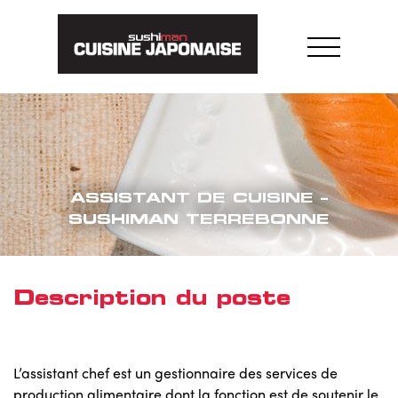
Skip
to
content
ASSISTANT DE CUISINE –
SUSHIMAN TERREBONNE
Description du poste
L’assistant chef est un gestionnaire des services de
production alimentaire dont la fonction est de soutenir le